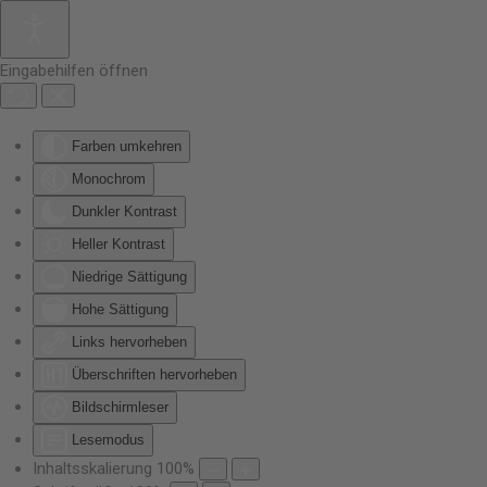
Zum Hauptinhalt springen
Eingabehilfen öffnen
Farben umkehren
Monochrom
Dunkler Kontrast
Heller Kontrast
Niedrige Sättigung
Hohe Sättigung
Links hervorheben
Überschriften hervorheben
Bildschirmleser
Lesemodus
Inhaltsskalierung
100
%