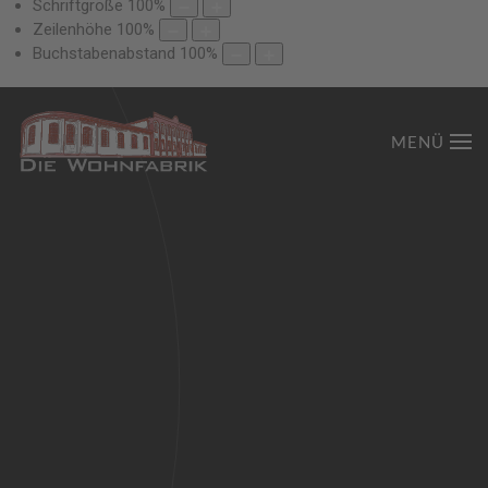
Schriftgröße
100
%
Zeilenhöhe
100
%
Buchstabenabstand
100
%
MENÜ